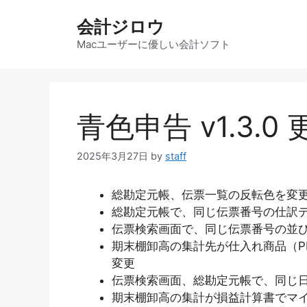
コ
会計ジロウ
ン
テ
Macユーザーに優しい会計ソフト
ン
ツ
へ
ス
青色申告 v1.3.0
キ
ッ
2025年3月27日
by
staff
プ
総勘定元帳、伝票一覧の反転色を変
総勘定元帳で、同じ伝票番号の仕訳
伝票検索画面で、同じ伝票番号の並
期末棚卸高の集計先が仕入れ商品（PL
変更
伝票検索画面、総勘定元帳で、同じ
期末棚卸高の集計が損益計算書でマ