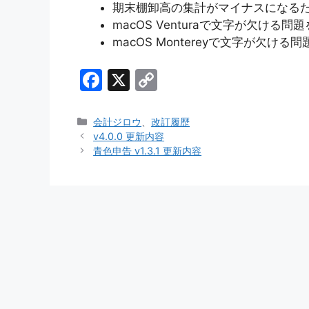
期末棚卸高の集計がマイナスになる
macOS Venturaで文字が欠ける
macOS Montereyで文字が欠け
F
X
C
a
o
c
p
カ
会計ジロウ
、
改訂履歴
テ
v4.0.0 更新内容
e
y
ゴ
青色申告 v1.3.1 更新内容
b
Li
リ
ー
o
n
o
k
k