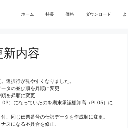
ホーム
特長
価格
ダウンロード
よ
 更新内容
更。選択行が見やすくなりました。
データの並び順を昇順に変更
び順を昇順に変更
03）になっていたのを期末承認棚卸高（PL05）に
日付、同じ伝票番号の仕訳データを作成順に変更。
イナスになる不具合を修正。